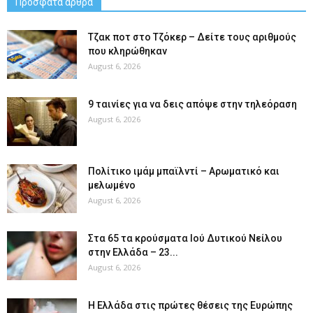
Πρόσφατα άρθρα
Tζακ ποτ στο Τζόκερ – Δείτε τους αριθμούς
που κληρώθηκαν
August 6, 2026
9 ταινίες για να δεις απόψε στην τηλεόραση
August 6, 2026
Πολίτικο ιμάμ μπαϊλντί – Αρωματικό και
μελωμένο
August 6, 2026
Στα 65 τα κρούσματα Ιού Δυτικού Νείλου
στην Ελλάδα – 23...
August 6, 2026
Η Ελλάδα στις πρώτες θέσεις της Ευρώπης