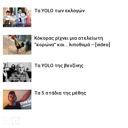
Τα YOLO των εκλογών
Κόκορας ρίχνει μια ατελείωτη
“κορώνα” και… λιποθυμά – [video]
Τα YOLO της βενζίνης
Τα 5 στάδια της μέθης