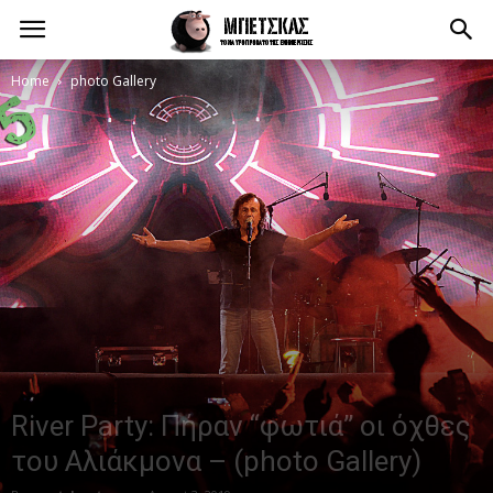
Home
photo Gallery
River Party: Πήραν “φωτιά” οι όχθες
του Αλιάκμονα – (photo Gallery)