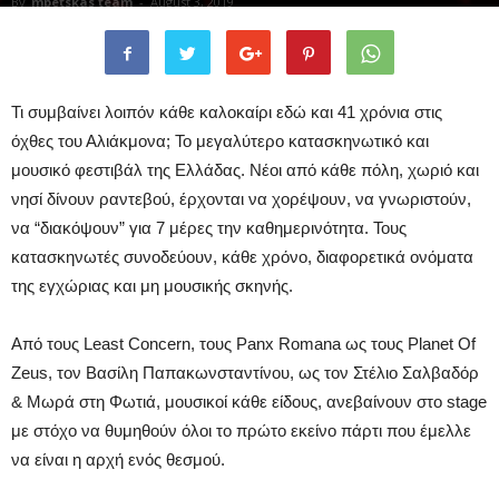
By
mpetskas team
-
August 3, 2019
Τι συμβαίνει λοιπόν κάθε καλοκαίρι εδώ και 41 χρόνια στις
όχθες του Αλιάκμονα; Το μεγαλύτερο κατασκηνωτικό και
μουσικό φεστιβάλ της Ελλάδας. Νέοι από κάθε πόλη, χωριό και
νησί δίνουν ραντεβού, έρχονται να χορέψουν, να γνωριστούν,
να “διακόψουν” για 7 μέρες την καθημερινότητα. Τους
κατασκηνωτές συνοδεύουν, κάθε χρόνο, διαφορετικά ονόματα
της εγχώριας και μη μουσικής σκηνής.
Από τους Least Concern, τους Panx Romana ως τους Planet Of
Zeus, τον Βασίλη Παπακωνσταντίνου, ως τον Στέλιο Σαλβαδόρ
& Μωρά στη Φωτιά, μουσικοί κάθε είδους, ανεβαίνουν στο stage
με στόχο να θυμηθούν όλοι το πρώτο εκείνο πάρτι που έμελλε
να είναι η αρχή ενός θεσμού.