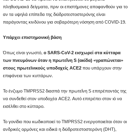
πληθυσμιακά δείγματα, πριν οι επιστήμονες αποφανθούν για το
αν τα υψηλά επίπεδα της διϋδροτεστοστερόνης είναι
παράγοντας κινδύνου για σοβαρότερη νόσηση από COVID-19.
Υπάρχει επιστημονική βάση
Όπως είναι γνωστό,
ο SARS-CoV-2 εισχωρεί στα κύτταρα
των πνευμόνων όταν η πρωτεΐνη S (ακίδα) «γραπώνεται»
στους πρωτεϊνικούς υποδοχείς ACE2
που υπάρχουν στην
επιφάνεια των κυττάρων.
Το ένζυμο TMPRSS2 διασπά την πρωτεΐνη S επιτρέποντάς της
να συνδεθεί στον υποδοχέα ACE2. Αυτό επιτρέπει στον ιό να
εισέλθει στο κύτταρο.
Το γονίδιο που κωδικοποιεί το TMPRSS2 ενεργοποιείται όταν οι
ανδρικές ορμόνες και ειδικά η διϋδροτεστοστερόνη (DHT),