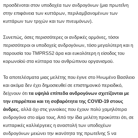
προσδένοται στον υποδοχέα των ανδρογόνων (μια πρωτεΐνη
στην επιφάνεια των κυττάρων, περιλαμβανομένων των
κυττάρων των τριχών και των πνευμόνων).
Συνεπώς, όσες περισσότερες οι ανδρικές ορμόνες, τόσοι
περισσότεροι οι υποδοχείς ανδρογόνων, τόσο μεγαλύτερη και η
παρουσία του TMPRSS2 άρα και ευκολότερη η είσοδος του
κορωνοϊού στα κύτταρα του ανθρώπινου οργανισμού.
Τα αποτελέσματα μιας μελέτης που έγινε στο Ηνωμένο Βασίλειο
και ακόμα δεν έχει δημοσιευθεί σε επιστημονικό περιοδικό,
δείχνουν ότι
τα υψηλά επίπεδα ανδρογόνων σχετίζονται με
την επιρρέπεια και τη σοβαρότητα της COVID-19 στους
άνδρες
, αλλά όχι στις γυναίκες που έχουν πολύ χαμηλότερα
ανδρογόνα στο αίμα τους. Από την ίδια μελέτη προκύπτει ότι, σε
κυτταρικές καλλιέργειες η αναστολή των υποδοχέων
ανδρογόνων μειώνει την ικανότητα της πρωτεΐνης S να