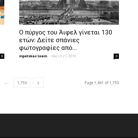
O πύργος του Άιφελ γίνεται 130
ετών: Δείτε σπάνιες
φωτογραφίες από...
mpetskas team
-
March 27, 2019
0
0
...
1,750
Page 1,461 of 1,750