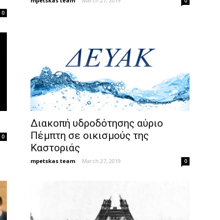
mpetskas team
-
March 27, 2019
0
0
Διακοπή υδροδότησης αύριο
Πέμπτη σε οικισμούς της
0
Καστοριάς
mpetskas team
-
March 27, 2019
0