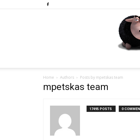
Home
Authors
Posts by mpetskas team
mpetskas team
17495 POSTS
0 COMME