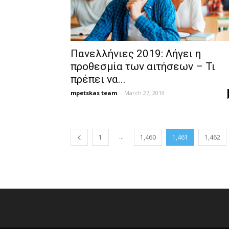
Πανελλήνιες 2019: Λήγει η
προθεσμία των αιτήσεων – Τι
πρέπει να...
mpetskas team
-
March 27, 2019
...
1
1,460
1,461
1,462