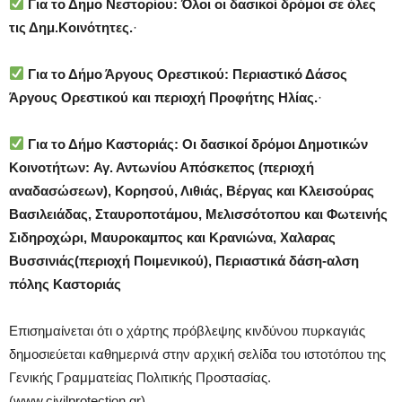
Για το Δημο Νεστορίου: Όλοι οι δασικοί δρόμοι σε όλες
τις Δημ.Κοινότητες.
·
Για το Δήμο Άργους Ορεστικού:
Περιαστικό Δάσος
Άργους Ορεστικού και περιοχή Προφήτης Ηλίας.
·
Για το Δήμο Καστοριάς:
Οι δασικοί δρόμοι Δημοτικών
Κοινοτήτων:
Αγ. Αντωνίου Απόσκεπος (περιοχή
αναδασώσεων), Κορησού, Λιθιάς, Βέργας και Κλεισούρας
Βασιλειάδας, Σταυροποτάμου, Μελισσότοπου και Φωτεινής
Σιδηροχώρι, Μαυροκαμπος και Κρανιώνα, Χαλαρας
Βυσσινιάς(περιοχή Ποιμενικού), Περιαστικά δάση-αλση
πόλης Καστοριάς
Επισημαίνεται ότι ο χάρτης πρόβλεψης κινδύνου πυρκαγιάς
δημοσιεύεται καθημερινά στην αρχική σελίδα του ιστοτόπου της
Γενικής Γραμματείας Πολιτικής Προστασίας.
(www.civilprotection.gr)