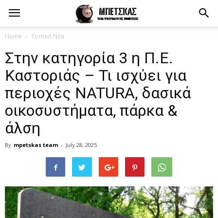
Home
Τοπικά Νέα
Στην κατηγορία 3 η Π.Ε.
Καστοριάς – Τι ισχύει για
περιοχές NATURA, δασικά
οικοσυστήματα, πάρκα &
άλση
By
mpetskas team
-
July 28, 2025