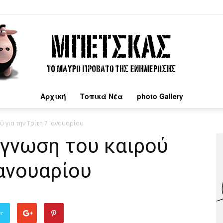
Αρχική
Τοπικά Νέα
photo Gallery
Μπέτσκας
 για την Τρίτη 7 Ιανουαρίου
όγνωση του καιρού
Ιανουαρίου
er