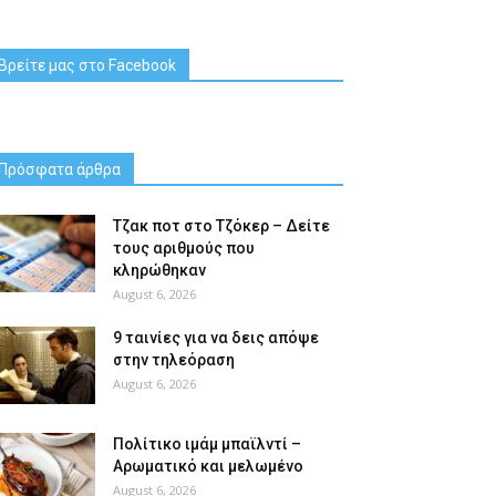
Βρείτε μας στο Facebook
Πρόσφατα άρθρα
Tζακ ποτ στο Τζόκερ – Δείτε
τους αριθμούς που
κληρώθηκαν
August 6, 2026
9 ταινίες για να δεις απόψε
στην τηλεόραση
August 6, 2026
Πολίτικο ιμάμ μπαϊλντί –
Αρωματικό και μελωμένο
August 6, 2026