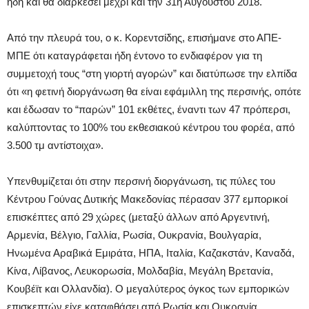
ήδη και θα διαρκέσει μέχρι και την 31η Αυγούστου 2018.
Από την πλευρά του, ο κ. Κορεντσίδης, επισήμανε στο ΑΠΕ-
ΜΠΕ ότι καταγράφεται ήδη έντονο το ενδιαφέρον για τη
συμμετοχή τους “στη γιορτή αγορών” και διατύπωσε την ελπίδα
ότι «η φετινή διοργάνωση θα είναι εφάμιλλη της περσινής, οπότε
και έδωσαν το “παρών” 101 εκθέτες, έναντι των 47 πρόπερσι,
καλύπτοντας το 100% του εκθεσιακού κέντρου του φορέα, από
3.500 τμ αντίστοιχα».
Υπενθυμίζεται ότι στην περσινή διοργάνωση, τις πύλες του
Κέντρου Γούνας Δυτικής Μακεδονίας πέρασαν 377 εμπορικοί
επισκέπτες από 29 χώρες (μεταξύ άλλων από Αργεντινή,
Αρμενία, Βέλγιο, Γαλλία, Ρωσία, Ουκρανία, Βουλγαρία,
Ηνωμένα Αραβικά Εμιράτα, ΗΠΑ, Ιταλία, Καζακστάν, Καναδά,
Κίνα, Λίβανος, Λευκορωσία, Μολδαβία, Μεγάλη Βρετανία,
Κουβέϊτ και Ολλανδία). Ο μεγαλύτερος όγκος των εμπορικών
επισκεπτών είχε καταφθάσει από Ρωσία και Ουκρανία.