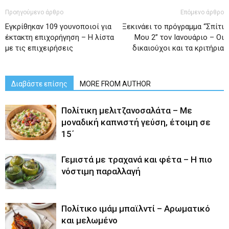
Προηγούμενο άρθρο
Επόμενο άρθρο
Εγκρίθηκαν 109 γουνοποιοί για
Ξεκινάει το πρόγραμμα “Σπίτι
έκτακτη επιχορήγηση – Η λίστα
Μου 2” τον Ιανουάριο – Οι
με τις επιχειρήσεις
δικαιούχοι και τα κριτήρια
Διαβάστε επίσης
MORE FROM AUTHOR
Πολίτικη μελιτζανοσαλάτα – Με
μοναδική καπνιστή γεύση, έτοιμη σε
15΄
Γεμιστά με τραχανά και φέτα – Η πιο
νόστιμη παραλλαγή
Πολίτικο ιμάμ μπαϊλντί – Αρωματικό
και μελωμένο