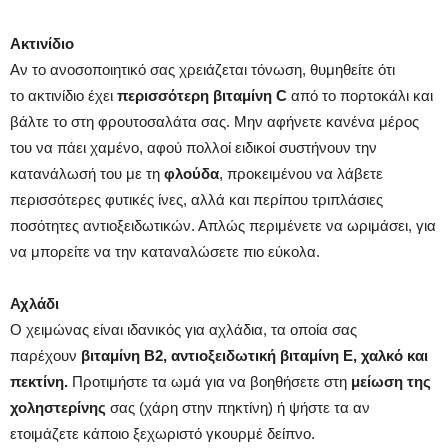
Ακτινίδιο
Αν το ανοσοποιητικό σας χρειάζεται τόνωση, θυμηθείτε ότι
το ακτινίδιο έχει
περισσότερη βιταμίνη C
από το πορτοκάλι και
βάλτε το στη φρουτοσαλάτα σας. Μην αφήνετε κανένα μέρος
του να πάει χαμένο, αφού πολλοί ειδικοί συστήνουν την
κατανάλωσή του με τη
φλούδα
, προκειμένου να λάβετε
περισσότερες φυτικές ίνες, αλλά και περίπου τριπλάσιες
ποσότητες αντιοξειδωτικών. Απλώς περιμένετε να ωριμάσει, για
να μπορείτε να την καταναλώσετε πιο εύκολα.
Αχλάδι
Ο χειμώνας είναι ιδανικός για αχλάδια, τα οποία σας
παρέχουν
βιταμίνη Β2, αντιοξειδωτική βιταμίνη Ε, χαλκό και
πεκτίνη.
Προτιμήστε τα ωμά για να βοηθήσετε στη
μείωση της
χοληστερίνης
σας (χάρη στην πηκτίνη) ή ψήστε τα αν
ετοιμάζετε κάποιο ξεχωριστό γκουρμέ δείπνο.