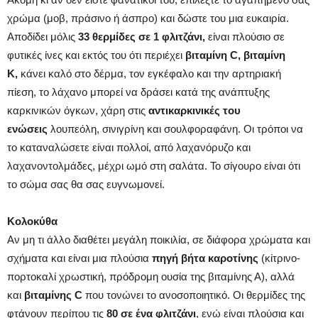
χρώμα (μοβ, πράσινο ή άσπρο) και δώστε του μια ευκαιρία.
Αποδίδει μόλις
33 θερμίδες σε 1 φλιτζάνι,
είναι πλούσιο σε
φυτικές ίνες και εκτός του ότι περιέχει
βιταμίνη C, βιταμίνη
Κ,
κάνει καλό στο δέρμα, τον εγκέφαλο και την αρτηριακή
πίεση, το λάχανο μπορεί να δράσει κατά της ανάπτυξης
καρκινικών όγκων, χάρη στις
αντικαρκινικές του
ενώσεις
λουπεόλη, σινιγρίνη και σουλφοραφάνη. Οι τρόποι να
το καταναλώσετε είναι πολλοί, από λαχανόρυζο και
λαχανοντολμάδες, μέχρι ωμό στη σαλάτα. Το σίγουρο είναι ότι
το σώμα σας θα σας ευγνωμονεί.
Kολοκύθα
Αν μη τι άλλο διαθέτει μεγάλη ποικιλία, σε διάφορα χρώματα και
σχήματα και είναι μια πλούσια
πηγή βήτα καροτίνης
(κίτρινο-
πορτοκαλί χρωστική, πρόδρομη ουσία της βιταμίνης Α), αλλά
και
βιταμίνης C
που τονώνει το ανοσοποιητικό. Οι θερμίδες της
φτάνουν περίπου τις
80 σε ένα φλιτζάνι
, ενώ είναι πλούσια και