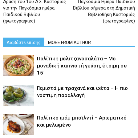
Δράση του 1ου Δ.Σ. Καστοριάς
Παγκόσμια Ημέρα Παιδικού
για την Παγκόσμια ημέρα
Βιβλίου σήμερα στη Δημοτική
Παιδικού Βιβλίου
Βιβλιοθήκη Καστοριάς
(φωτογραφίες)
(φωτογραφίες)
Διαβάστε επίσης
MORE FROM AUTHOR
Πολίτικη μελιτζανοσαλάτα – Με
μοναδική καπνιστή γεύση, έτοιμη σε
15΄
Γεμιστά με τραχανά και φέτα – Η πιο
νόστιμη παραλλαγή
Πολίτικο ιμάμ μπαϊλντί – Αρωματικό
και μελωμένο