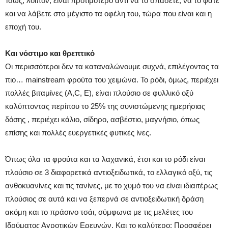
Ίσως, λοιπόν, είναι προτιμότερο αντί να το σπάσετε, να το φάτε
και να λάβετε στο μέγιστο τα οφέλη του, τώρα που είναι και η
εποχή του.
Και νόστιμο και θρεπτικό
Οι περισσότεροι δεν τα καταναλώνουμε συχνά, επιλέγοντας τα
πιο… mainstream φρούτα του χειμώνα. Το ρόδι, όμως, περιέχει
πολλές βιταμίνες (A,C, E), είναι πλούσιο σε φυλλικό οξύ
καλύπτοντας περίπου το 25% της συνιστώμενης ημερήσιας
δόσης , περιέχει κάλιο, σίδηρο, ασβέστιο, μαγνήσιο, όπως
επίσης και πολλές ευεργετικές φυτικές ίνες.
Όπως όλα τα φρούτα και τα λαχανικά, έτσι και το ρόδι είναι
πλούσιο σε 3 διαφορετικά αντιοξειδωτικά, το ελλαγικό οξύ, τις
ανθοκυανίνες και τις τανίνες, με το χυμό του να είναι ιδιαιτέρως
πλούσιος σε αυτά και να ξεπερνά σε αντιοξειδωτική δράση
ακόμη και το πράσινο τσάι, σύμφωνα με τις μελέτες του
Ιδρύματος Αγροτικών Ερευνών. Και το καλύτερο; Προσφέρει