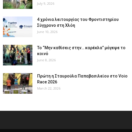
July 9, 2026
4 χρόνια λειτουργίας του Φροντιστηρίου
Σύγχρονο στη Χλόη
June 10, 2026
Το “Μην καθίσεις στην… καρέκλα” μάγεψε το
κοινό
June 8, 2026
Πρώτη η Σταυρούλα Παπαβασιλείου στο Voio
Race 2026
March 22, 2026