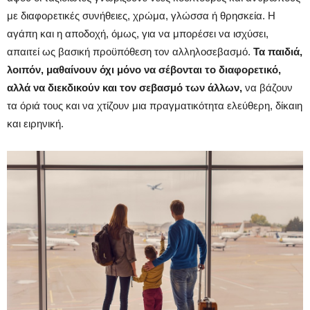
με διαφορετικές συνήθειες, χρώμα, γλώσσα ή θρησκεία. Η
αγάπη και η αποδοχή, όμως, για να μπορέσει να ισχύσει,
απαιτεί ως βασική προϋπόθεση τον αλληλοσεβασμό.
Τα παιδιά,
λοιπόν, μαθαίνουν όχι μόνο να σέβονται το διαφορετικό,
αλλά να διεκδικούν και τον σεβασμό των άλλων,
να βάζουν
τα όριά τους και να χτίζουν μια πραγματικότητα ελεύθερη, δίκαιη
και ειρηνική.