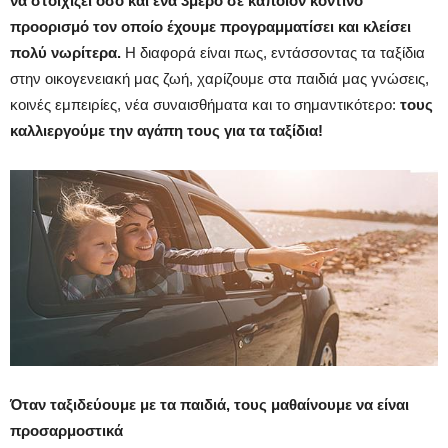
να στοιχίζει όσο και ένα 3μερο σε κάποιον κοντινό
προορισμό τον οποίο έχουμε προγραμματίσει και κλείσει
πολύ νωρίτερα.
Η διαφορά είναι πως, εντάσσοντας τα ταξίδια
στην οικογενειακή μας ζωή, χαρίζουμε στα παιδιά μας γνώσεις,
κοινές εμπειρίες, νέα συναισθήματα και το σημαντικότερο:
τους
καλλιεργούμε την αγάπη τους για τα ταξίδια!
Όταν ταξιδεύουμε με τα παιδιά, τους μαθαίνουμε να είναι
προσαρμοστικά