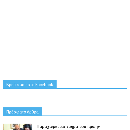
Βρείτε μας στο Facebook
Πρόσφατα άρθρα
Παραχωρείται τμήμα του πρώην