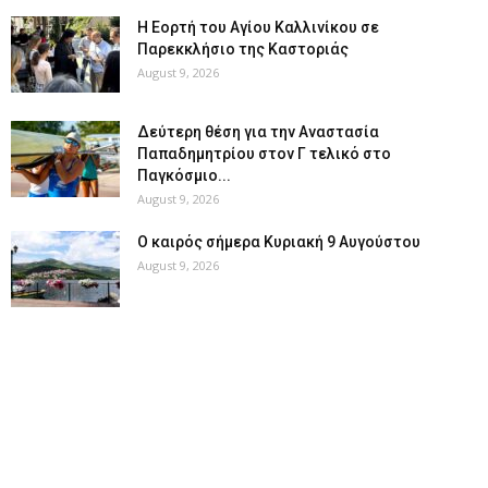
H Εορτή του Αγίου Καλλινίκου σε
Παρεκκλήσιο της Καστοριάς
August 9, 2026
Δεύτερη θέση για την Αναστασία
Παπαδημητρίου στον Γ τελικό στο
Παγκόσμιο...
August 9, 2026
Ο καιρός σήμερα Κυριακή 9 Αυγούστου
August 9, 2026