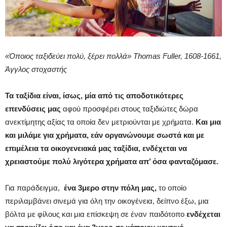
«Όποιος ταξιδεύει πολύ, ξέρει πολλά»
Thomas
Fuller, 1608-1661,
Άγγλος στοχαστής
Τα ταξίδια είναι, ίσως, μία από τις αποδοτικότερες
επενδύσεις μας
αφού προσφέρει στους ταξιδιώτες δώρα
ανεκτίμητης αξίας τα οποία δεν μετριούνται με χρήματα.
Και μια
και μιλάμε για χρήματα, εάν οργανώνουμε σωστά και με
επιμέλεια τα οικογενειακά μας ταξίδια, ενδέχεται να
χρειαστούμε πολύ λιγότερα χρήματα απ’ όσα φανταζόμασε.
Για παράδειγμα,
ένα 3μερο στην πόλη μας,
το οποίο
περιλαμβάνει σινεμά για όλη την οικογένεια, δείπνο έξω, μια
βόλτα με φίλους και μια επίσκεψη σε έναν παιδότοπο
ενδέχεται