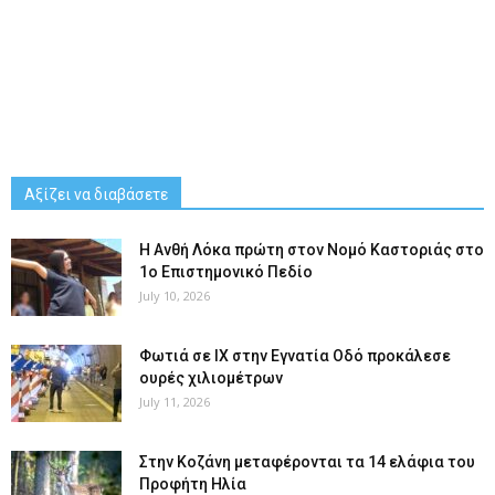
Αξίζει να διαβάσετε
Η Ανθή Λόκα πρώτη στον Νομό Καστοριάς στο
1ο Επιστημονικό Πεδίο
July 10, 2026
Φωτιά σε ΙΧ στην Εγνατία Οδό προκάλεσε
ουρές χιλιομέτρων
July 11, 2026
Στην Κοζάνη μεταφέρονται τα 14 ελάφια του
Προφήτη Ηλία