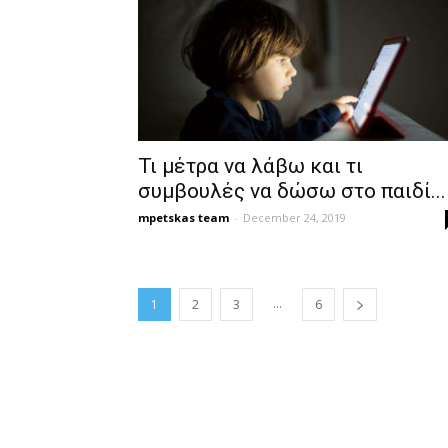
Τι μέτρα να λάβω και τι
συμβουλές να δώσω στο παιδί...
mpetskas team
-
December 24, 2019
...
1
2
3
6