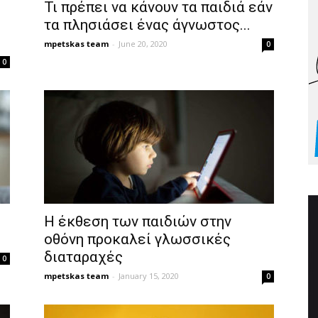
Τι πρέπει να κάνουν τα παιδιά εάν
τα πλησιάσει ένας άγνωστος...
mpetskas team
-
June 20, 2020
0
0
Η έκθεση των παιδιών στην
οθόνη προκαλεί γλωσσικές
διαταραχές
0
mpetskas team
-
January 15, 2020
0