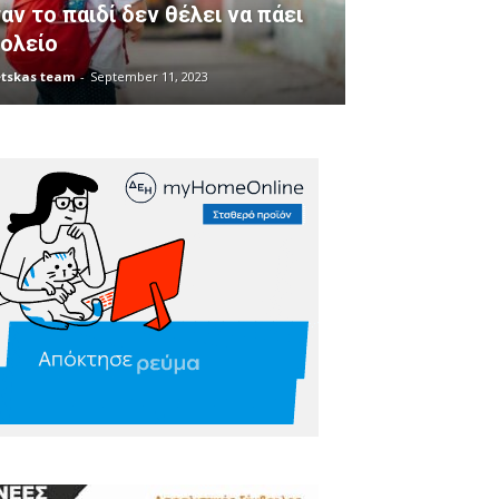
αν το παιδί δεν θέλει να πάει
ολείο
tskas team
-
September 11, 2023