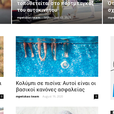
τοποθετείται στο πορτμπαγκάζ
Ότ
του αυτοκινήτου
σχ
mpetskas team
-
September 13, 2023
mpe
ι
Κολύμπι σε πισίνα: Αυτοί είναι οι
βασικοί κανόνες ασφαλείας
mpetskas team
-
August 19, 2020
0
0