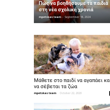
Πώς να βοηθήσουμε τα παιδιά
στη νέα σχολική χρονιά
mpetskas team
-
September 18, 2024
Μάθετε στο παιδί να αγαπάει κα
να σέβεται τα ζώα
mpetskas team
-
October 22, 2020