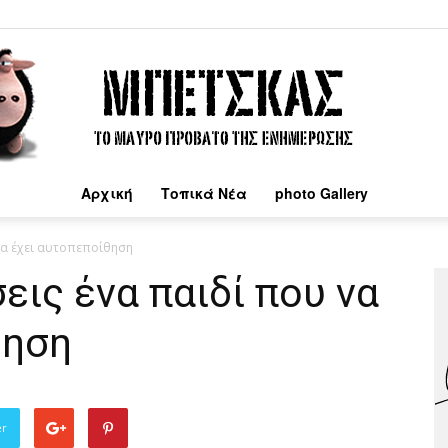
Αρχική
Τοπικά Νέα
photo Gallery
Μπέτσκας
να έχει αυτοπεποίθηση
ις ένα παιδί που να
θηση
er