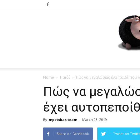
Home
Παιδί
Πώς να μεγαλώσεις ένα παιδί που 
Πώς να μεγαλώσε
έχει αυτοπεποί
By
mpetskas team
-
March 23, 2019
Share on Facebook
Tweet on Twitt