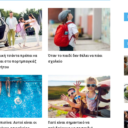
λική τσάντα πρέπει να
Όταν το παιδί δεν θέλει να πάει
αι στο πορτμπαγκάζ
σχολείο
νήτου
πισίνα: Αυτοί είναι οι
Γιατί είναι σημαντικό να